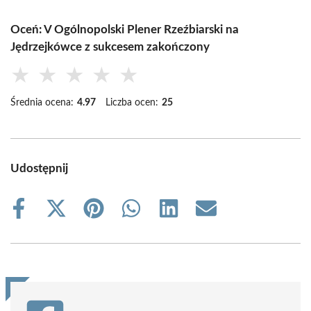
Oceń: V Ogólnopolski Plener Rzeźbiarski na
Jędrzejkówce z sukcesem zakończony
★
★
★
★
★
Średnia ocena:
4.97
Liczba ocen:
25
Udostępnij
Share
Share
Share
Share
Share
Share
on
on
on
on
on
on
Facebook
X
Pinterest
WhatsApp
LinkedIn
Email
(Twitter)