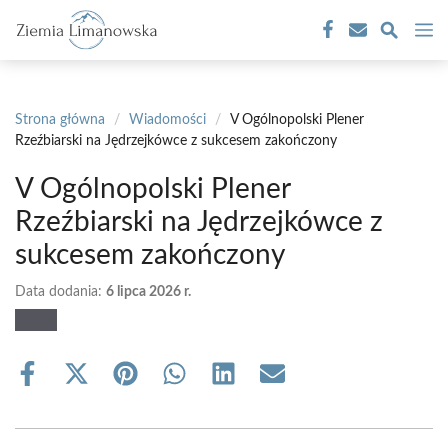
Przejdź
M
do
treści
Strona główna
/
Wiadomości
/
V Ogólnopolski Plener
Rzeźbiarski na Jędrzejkówce z sukcesem zakończony
V Ogólnopolski Plener
Rzeźbiarski na Jędrzejkówce z
sukcesem zakończony
Data dodania:
6 lipca 2026 r.
Share
Share
Share
Share
Share
Share
on
on
on
on
on
on
Facebook
X
Pinterest
WhatsApp
LinkedIn
Email
(Twitter)