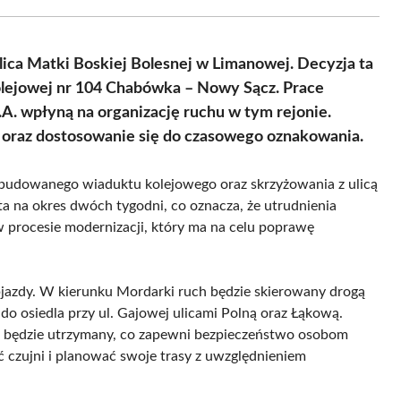
Facebook
X
Pinterest
WhatsApp
LinkedIn
Email
(Twitter)
lica Matki Boskiej Bolesnej w Limanowej. Decyzja ta
kolejowej nr 104 Chabówka – Nowy Sącz. Prace
. wpłyną na organizację ruchu w tym rejonie.
ć oraz dostosowanie się do czasowego oznakowania.
budowanego wiaduktu kolejowego oraz skrzyżowania z ulicą
ta na okres dwóch tygodni, co oznacza, że utrudnienia
 w procesie modernizacji, który ma na celu poprawę
jazdy. W kierunku Mordarki ruch będzie skierowany drogą
o osiedla przy ul. Gajowej ulicami Polną oraz Łąkową.
u będzie utrzymany, co zapewni bezpieczeństwo osobom
ć czujni i planować swoje trasy z uwzględnieniem