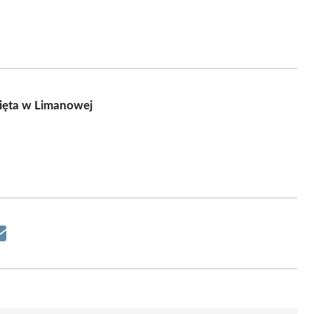
nięta w Limanowej
Share
on
Email