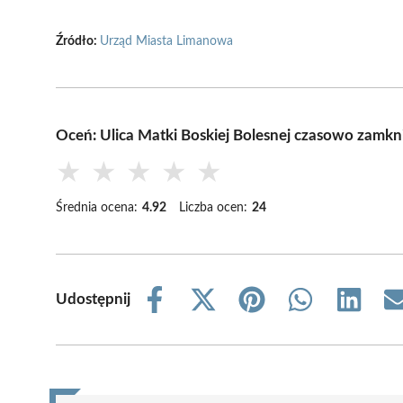
Źródło:
Urząd Miasta Limanowa
Oceń: Ulica Matki Boskiej Bolesnej czasowo zamk
★
★
★
★
★
Średnia ocena:
4.92
Liczba ocen:
24
Udostępnij
Share
Share
Share
Share
Share
on
on
on
on
on
Facebook
X
Pinterest
WhatsApp
LinkedIn
(Twitter)