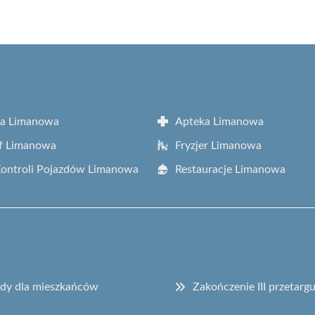
ta Limanowa
Apteka Limanowa
f Limanowa
Fryzjer Limanowa
Kontroli Pojazdów Limanowa
Restauracje Limanowa
sady dla mieszkańców
Zakończenie III przetar