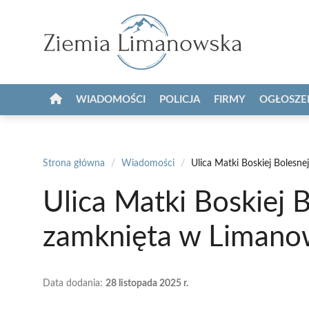
Przejdź
do
treści
WIADOMOŚCI
POLICJA
FIRMY
OGŁOSZE
Strona główna
/
Wiadomości
/
Ulica Matki Boskiej Bolesn
Ulica Matki Boskiej 
zamknięta w Limano
Data dodania:
28 listopada 2025 r.