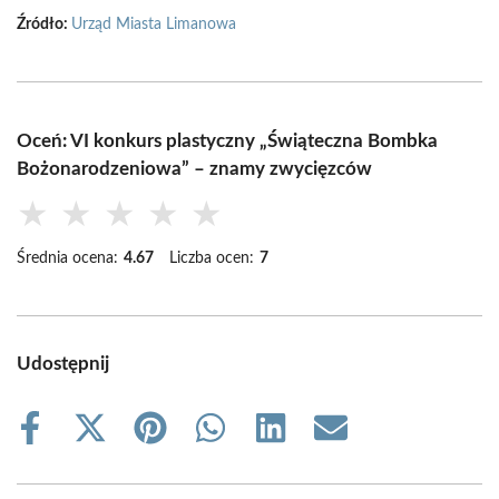
Źródło:
Urząd Miasta Limanowa
Oceń: VI konkurs plastyczny „Świąteczna Bombka
Bożonarodzeniowa” – znamy zwycięzców
★
★
★
★
★
Średnia ocena:
4.67
Liczba ocen:
7
Udostępnij
Share
Share
Share
Share
Share
Share
on
on
on
on
on
on
Facebook
X
Pinterest
WhatsApp
LinkedIn
Email
(Twitter)