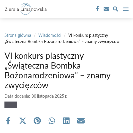
Przejdź
M
do
treści
Strona główna
/
Wiadomości
/
VI konkurs plastyczny
„Świąteczna Bombka Bożonarodzeniowa” – znamy zwycięzców
VI konkurs plastyczny
„Świąteczna Bombka
Bożonarodzeniowa” – znamy
zwycięzców
Data dodania:
30 listopada 2025 r.
Share
Share
Share
Share
Share
Share
on
on
on
on
on
on
Facebook
X
Pinterest
WhatsApp
LinkedIn
Email