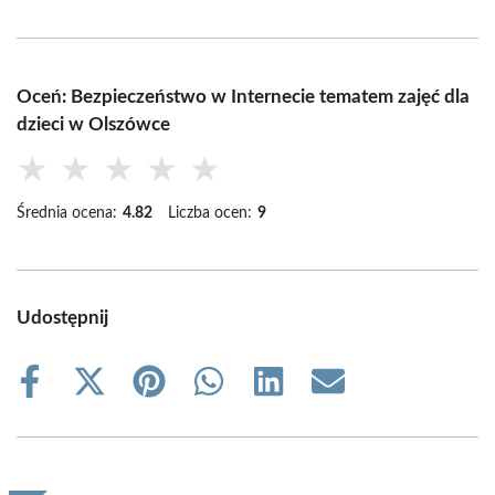
Oceń: Bezpieczeństwo w Internecie tematem zajęć dla
dzieci w Olszówce
★
★
★
★
★
Średnia ocena:
4.82
Liczba ocen:
9
Udostępnij
Share
Share
Share
Share
Share
Share
on
on
on
on
on
on
Facebook
X
Pinterest
WhatsApp
LinkedIn
Email
(Twitter)