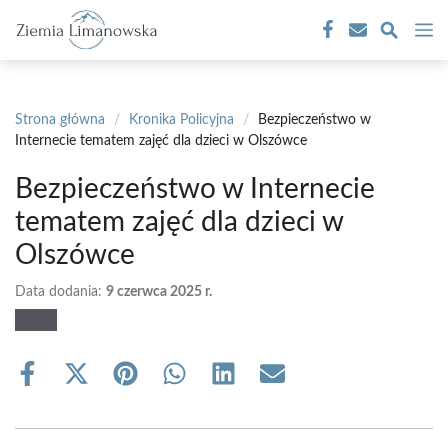
Przejdź
M
do
treści
Strona główna
/
Kronika Policyjna
/
Bezpieczeństwo w
Internecie tematem zajęć dla dzieci w Olszówce
Bezpieczeństwo w Internecie
tematem zajęć dla dzieci w
Olszówce
Data dodania:
9 czerwca 2025 r.
Share
Share
Share
Share
Share
Share
on
on
on
on
on
on
Facebook
X
Pinterest
WhatsApp
LinkedIn
Email
(Twitter)