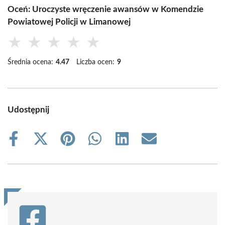
Oceń: Uroczyste wręczenie awansów w Komendzie
Powiatowej Policji w Limanowej
★
★
★
★
★
Średnia ocena:
4.47
Liczba ocen:
9
Udostępnij
Share
Share
Share
Share
Share
Share
on
on
on
on
on
on
Facebook
X
Pinterest
WhatsApp
LinkedIn
Email
(Twitter)