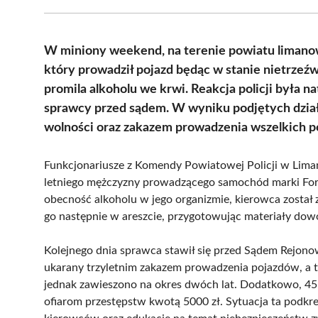
W miniony weekend, na terenie powiatu limanow
który prowadził pojazd będąc w stanie nietrzeź
promila alkoholu we krwi. Reakcja policji była
sprawcy przed sądem. W wyniku podjętych dział
wolności oraz zakazem prowadzenia wszelkich 
Funkcjonariusze z Komendy Powiatowej Policji w Liman
letniego mężczyzny prowadzącego samochód marki Ford
obecność alkoholu w jego organizmie, kierowca został 
go następnie w areszcie, przygotowując materiały d
Kolejnego dnia sprawca stawił się przed Sądem Rejon
ukarany trzyletnim zakazem prowadzenia pojazdów, a t
jednak zawieszono na okres dwóch lat. Dodatkowo, 45
ofiarom przestępstw kwotą 5000 zł. Sytuacja ta podkre