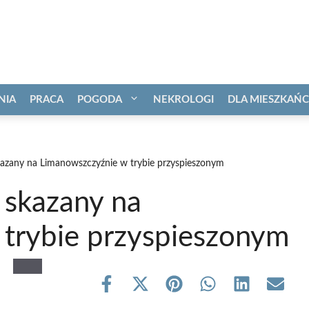
NIA
PRACA
POGODA
NEKROLOGI
DLA MIESZKAŃ
kazany na Limanowszczyźnie w trybie przyspieszonym
 skazany na
trybie przyspieszonym
Share
Share
Share
Share
Share
Share
on
on
on
on
on
on