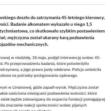
Facebook
X
Pinterest
WhatsApp
LinkedIn
Email
(Twitter)
skiego doszło do zatrzymania 45-letniego kierowcy,
wości. Badanie alkomatem wykazało u niego 1,5
 natychmiastowa, co skutkowało szybkim postawieniem
ań, mężczyzna został ukarany karą pozbawienia
pojazdów mechanicznych.
owej w niedzielę, 18 maja, podjęli interwencję wobec 45-
. Po przeprowadzeniu badania, które potwierdziło
zatrzymany, a jego prawo jazdy odebrane. Policja umieściła
owodowe na potrzeby postępowania sądowego.
owym w Limanowej, gdzie zapadł wyrok. Mężczyzna został
akże sześcioma miesiącami pozbawienia wolności, które
-latek będzie zobowiązany do wsparcia fundacji pomagającej
śla znaczenie reakcji społeczności wobec pijanych