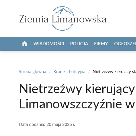
Przejdź
do
treści
WIADOMOŚCI
POLICJA
FIRMY
OGŁOSZE
Strona główna
/
Kronika Policyjna
/
Nietrzeźwy kierujący s
Nietrzeźwy kierujący
Limanowszczyźnie w 
Data dodania:
20 maja 2025 r.