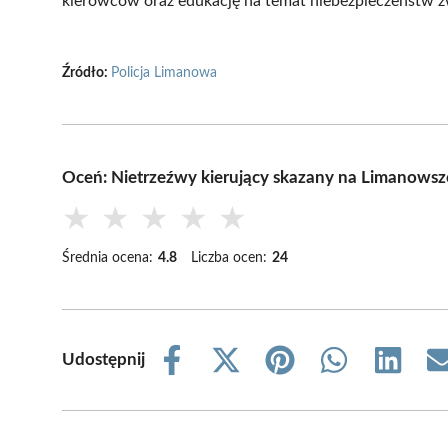
kierowców oraz edukację na temat niebezpieczeństw zw
Źródło:
Policja Limanowa
Oceń: Nietrzeźwy kierujący skazany na Limanowsz
★
★
★
★
★
Średnia ocena:
4.8
Liczba ocen:
24
Udostępnij
Share
Share
Share
Share
Share
on
on
on
on
on
Facebook
X
Pinterest
WhatsApp
LinkedIn
(Twitter)