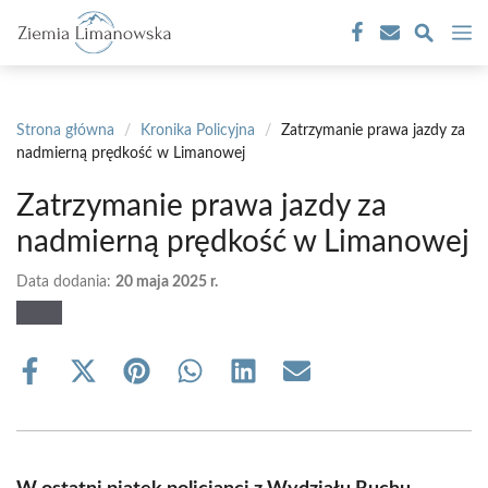
Przejdź
M
do
treści
Strona główna
/
Kronika Policyjna
/
Zatrzymanie prawa jazdy za
nadmierną prędkość w Limanowej
Zatrzymanie prawa jazdy za
nadmierną prędkość w Limanowej
Data dodania:
20 maja 2025 r.
Share
Share
Share
Share
Share
Share
on
on
on
on
on
on
Facebook
X
Pinterest
WhatsApp
LinkedIn
Email
(Twitter)