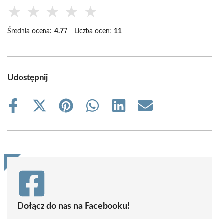
★
★
★
★
★
Średnia ocena:
4.77
Liczba ocen:
11
Udostępnij
Share
Share
Share
Share
Share
Share
on
on
on
on
on
on
Facebook
X
Pinterest
WhatsApp
LinkedIn
Email
(Twitter)
Dołącz do nas na Facebooku!