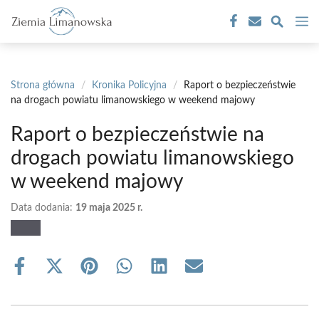
Przejdź
M
do
treści
Strona główna
/
Kronika Policyjna
/
Raport o bezpieczeństwie
na drogach powiatu limanowskiego w weekend majowy
Raport o bezpieczeństwie na
drogach powiatu limanowskiego
w weekend majowy
Data dodania:
19 maja 2025 r.
Share
Share
Share
Share
Share
Share
on
on
on
on
on
on
Facebook
X
Pinterest
WhatsApp
LinkedIn
Email
(Twitter)