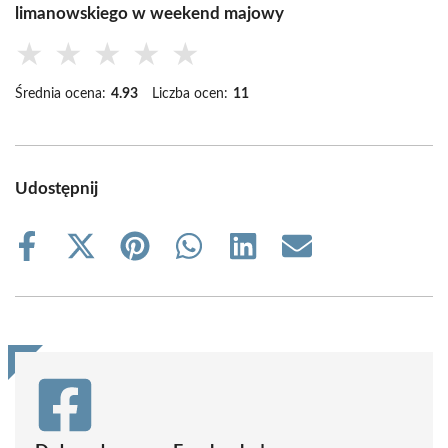
limanowskiego w weekend majowy
★
★
★
★
★
Średnia ocena:
4.93
Liczba ocen:
11
Udostępnij
Share
Share
Share
Share
Share
Share
on
on
on
on
on
on
Facebook
X
Pinterest
WhatsApp
LinkedIn
Email
(Twitter)