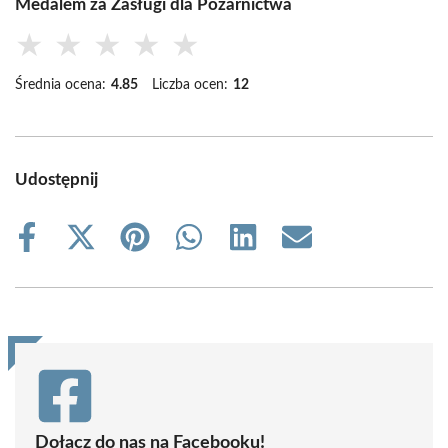
Medalem za Zasługi dla Pożarnictwa
★
★
★
★
★
Średnia ocena:
4.85
Liczba ocen:
12
Udostępnij
Share
Share
Share
Share
Share
Share
on
on
on
on
on
on
Facebook
X
Pinterest
WhatsApp
LinkedIn
Email
(Twitter)
Dołącz do nas na Facebooku!