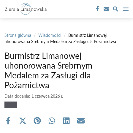
Przejdź
M
do
treści
Strona główna
/
Wiadomości
/
Burmistrz Limanowej
uhonorowana Srebrnym Medalem za Zasługi dla Pożarnictwa
Burmistrz Limanowej
uhonorowana Srebrnym
Medalem za Zasługi dla
Pożarnictwa
Data dodania:
1 czerwca 2026 r.
Share
Share
Share
Share
Share
Share
on
on
on
on
on
on
Facebook
X
Pinterest
WhatsApp
LinkedIn
Email