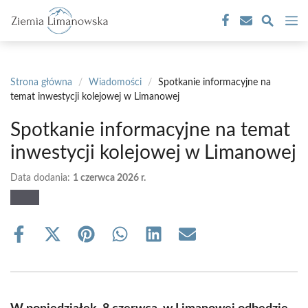
Przejdź
M
do
treści
Strona główna
/
Wiadomości
/
Spotkanie informacyjne na
temat inwestycji kolejowej w Limanowej
Spotkanie informacyjne na temat
inwestycji kolejowej w Limanowej
Data dodania:
1 czerwca 2026 r.
Share
Share
Share
Share
Share
Share
on
on
on
on
on
on
Facebook
X
Pinterest
WhatsApp
LinkedIn
Email
(Twitter)