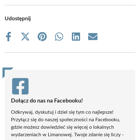
Udostępnij
Share
Share
Share
Share
Share
Share
on
on
on
on
on
on
Facebook
X
Pinterest
WhatsApp
LinkedIn
Email
(Twitter)
Dołącz do nas na Facebooku!
Odkrywaj, dyskutuj i dziel się tym co najlepsze!
Przyłącz się do naszej społeczności na Facebooku,
gdzie możesz dowiedzieć się więcej o lokalnych
wydarzeniach w Limanowej. Twoje zdanie się liczy -