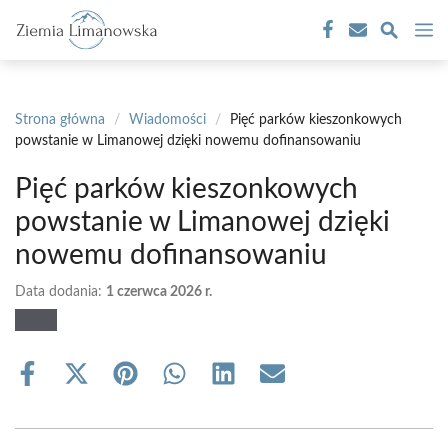
Przejdź
M
do
treści
Strona główna
/
Wiadomości
/
Pięć parków kieszonkowych
powstanie w Limanowej dzięki nowemu dofinansowaniu
Pięć parków kieszonkowych
powstanie w Limanowej dzięki
nowemu dofinansowaniu
Data dodania:
1 czerwca 2026 r.
Share
Share
Share
Share
Share
Share
on
on
on
on
on
on
Facebook
X
Pinterest
WhatsApp
LinkedIn
Email
(Twitter)