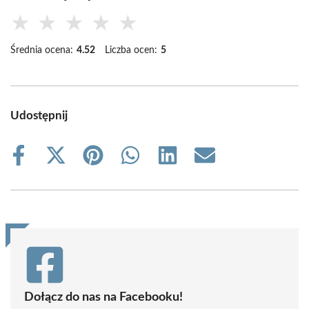
★
★
★
★
★
Średnia ocena:
4.52
Liczba ocen:
5
Udostępnij
Share
Share
Share
Share
Share
Share
on
on
on
on
on
on
Facebook
X
Pinterest
WhatsApp
LinkedIn
Email
(Twitter)
Dołącz do nas na Facebooku!