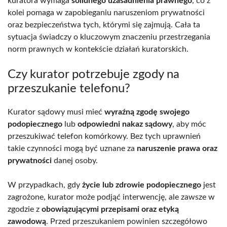
kuratora wymaga
solidnego uzasadnienia prawnego
, co z
kolei pomaga w zapobieganiu naruszeniom prywatności
oraz bezpieczeństwa tych, którymi się zajmują. Cała ta
sytuacja świadczy o kluczowym znaczeniu przestrzegania
norm prawnych w kontekście działań kuratorskich.
Czy kurator potrzebuje zgody na
przeszukanie telefonu?
Kurator sądowy musi mieć
wyraźną zgodę swojego
podopiecznego
lub
odpowiedni nakaz sądowy
, aby móc
przeszukiwać telefon komórkowy. Bez tych uprawnień
takie czynności mogą być uznane za
naruszenie prawa oraz
prywatności
danej osoby.
W przypadkach, gdy
życie lub zdrowie podopiecznego
jest
zagrożone, kurator może podjąć interwencję, ale zawsze w
zgodzie z
obowiązującymi przepisami oraz etyką
zawodową
. Przed przeszukaniem powinien szczegółowo