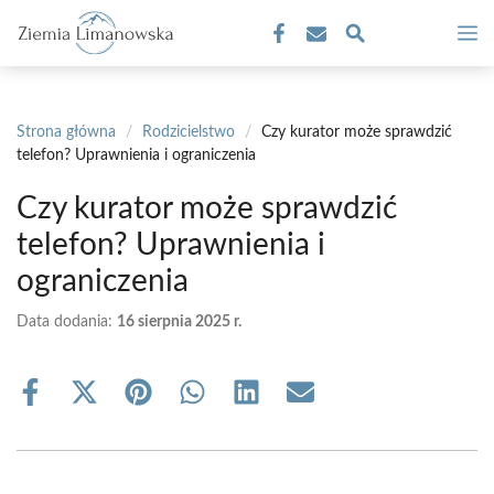
Przejdź
M
do
treści
Strona główna
/
Rodzicielstwo
/
Czy kurator może sprawdzić
telefon? Uprawnienia i ograniczenia
Czy kurator może sprawdzić
telefon? Uprawnienia i
ograniczenia
Data dodania:
16 sierpnia 2025 r.
Share
Share
Share
Share
Share
Share
on
on
on
on
on
on
Facebook
X
Pinterest
WhatsApp
LinkedIn
Email
(Twitter)