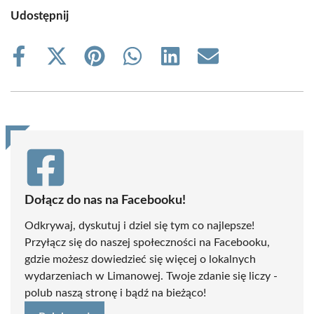
Udostępnij
Share
Share
Share
Share
Share
Share
on
on
on
on
on
on
Facebook
X
Pinterest
WhatsApp
LinkedIn
Email
(Twitter)
Dołącz do nas na Facebooku!
Odkrywaj, dyskutuj i dziel się tym co najlepsze!
Przyłącz się do naszej społeczności na Facebooku,
gdzie możesz dowiedzieć się więcej o lokalnych
wydarzeniach w Limanowej. Twoje zdanie się liczy -
polub naszą stronę i bądź na bieżąco!