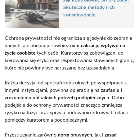
Jak kontrolować SMS-y żony?
Skuteczne metody i ich
konsekwencje
Ochrona prywatności nie ogranicza się jedynie do zebrania
danych, ale obejmuje również
minimalizację wpływu na
życie osobiste
tych osób. Kuratorzy są zobowiązani do
kierowania się etyką oraz respektowania stawianych granic,
które nie powinny być naruszane bez uzasadnienia.
Każda decyzja, od spotkań kontrolnych po współpracę z
innymi instytucjami, powinna opierać się na
zaufaniu i
zrozumieniu unikalnych potrzeb podopiecznych
. Dobre
podejście do ochrony prywatności znacząco zmniejsza
ryzyko nadużyć oraz sprzyja budowaniu zdrowych relacji
pomiędzy kuratorem a podopiecznymi.
Przestrzeganie zarówno
norm prawnych
, jak i
zasad